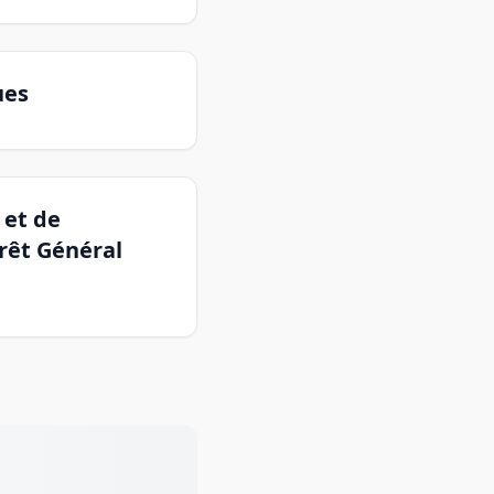
ues
 et de
rêt Général