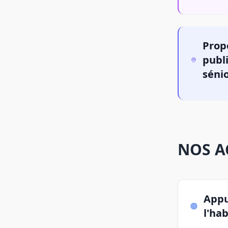
Prop
publi
sénio
NOS A
Appu
l'ha