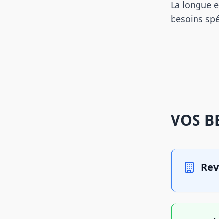
La longue e
besoins spé
VOS B
Revi