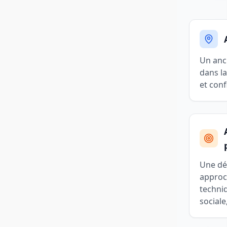
Un ancr
dans la
et conf
Une dém
approc
techni
sociale