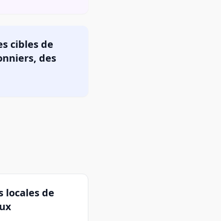
s cibles de
onniers, des
s locales de
aux