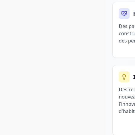
Des pa
constr
des per
Des re
nouvea
l'inno
d'habit