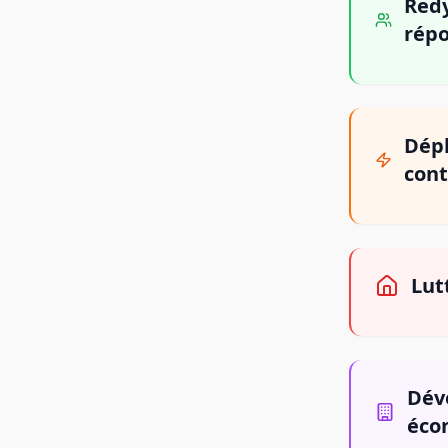
Redy
répo
Dépl
cont
Lut
Déve
éco