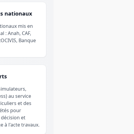
ts nationaux
tionaux mis en
l : Anah, CAF,
ROCIVIS, Banque
rts
simulateurs,
ss) au service
iculiers et des
étés pour
 décision et
 à l'acte travaux.