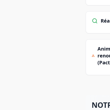
Réa
Anime
reno
(Pact
NOTR