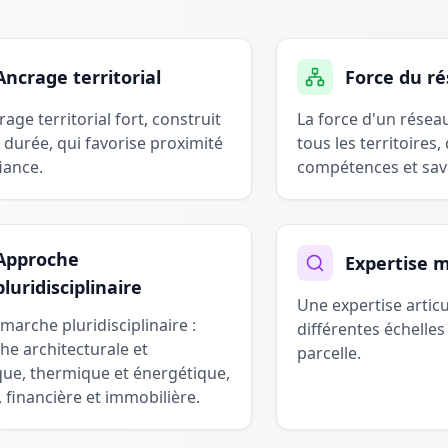
Ancrage territorial
Force du r
age territorial fort, construit
La force d'un résea
 durée, qui favorise proximité
tous les territoires,
iance.
compétences et savo
Approche
Expertise m
pluridisciplinaire
Une expertise articu
arche pluridisciplinaire :
différentes échelles 
he architecturale et
parcelle.
que, thermique et énergétique,
, financière et immobilière.